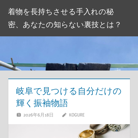
コ
着物を長持ちさせる手入れの秘
ン
テ
密、あなたの知らない裏技とは？
ン
ツ
へ
ス
キ
ッ
プ
岐阜で見つける自分だけの
輝く振袖物語
2026年6月18日
KOGURE