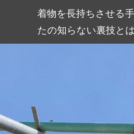
コ
着物を長持ちさせる
ン
テ
たの知らない裏技と
ン
ツ
へ
ス
キ
ッ
プ