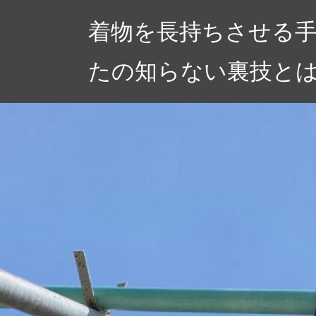
コ
着物を長持ちさせる
ン
テ
たの知らない裏技と
ン
ツ
へ
ス
キ
ッ
プ