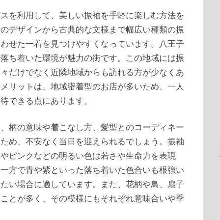
ビスを利用して、美しい振袖を手軽に楽しむ方法を
行のデザインから古典的な文様まで幅広い種類の振
合わせた一着を見つけやすくなっています。八王子
で落ち着いた環境が魅力の街です。この地域には振
人々だけでなく近隣地域からも訪れる方が少なくあ
るメリットは、地域密着型のお店が多いため、一人
期待できる点にあります。
は、柄の意味や着こなし方、髪型とのコーディネー
るため、不安なく当日を迎えられるでしょう。振袖
赤やピンクなどの明るい色は若さや生命力を表現
。一方で青や紫といった落ち着いた色合いも根強い
したい場合に適しています。また、花柄や鳥、扇子
ることが多く、その模様にもそれぞれ意味合いや季