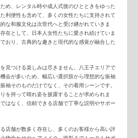
いため、レンタル時や成人式後のひとときをゆった
した利便性も含めて、多くの女性たちに支持されて
統的な和服文化は次世代へと受け継がれていきま
的存在として、日本人女性たちに愛され続けていま
んでおり、古典的な趣きと現代的な感覚が融合した
着を見つける楽しみは尽きません。八王子エリアで
る機会が多いため、幅広い選択肢から理想的な振袖
は振袖そのものだけでなく、その着用シーンです。
誇りを持って晴れ姿を披露することが求められま
けではなく、信頼できる店舗で丁寧な説明やサポー
れる店舗が数多く存在し、多くのお客様から高い評
、小物合わせやヘアメイク、撮影までトータルサポ